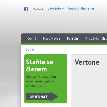
Přejít
k
Alpy.cz
Lidé&Hory
Festival Alpinismu
hlavnímu
obsahu
Domů
Horský svaz
Pojištění
Příspěvky - úhr
Domů
Staňte se
Vertone
členem
Členství v rakouském
Alpenvereinu přináší
mnoho
výhod
.
OBJEDNAT