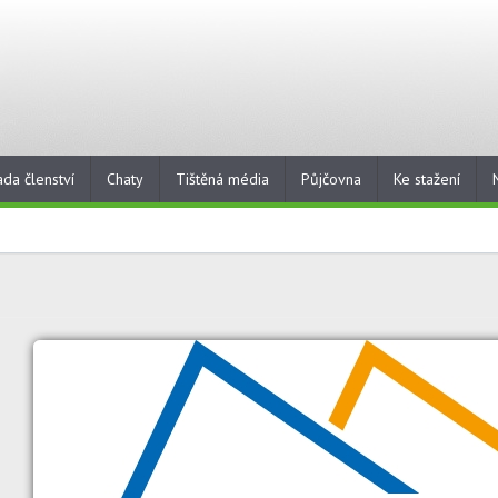
ada členství
Chaty
Tištěná média
Půjčovna
Ke stažení