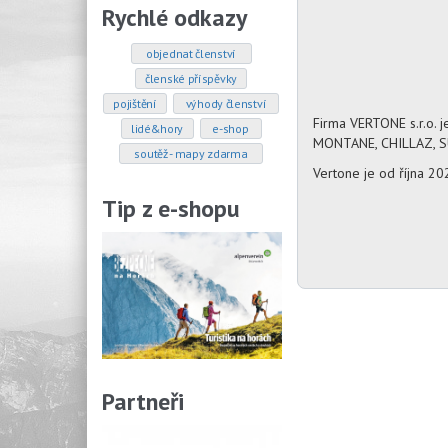
Rychlé odkazy
objednat členství
členské příspěvky
pojištění
výhody členství
Firma VERTONE s.r.o. 
lidé&hory
e-shop
MONTANE, CHILLAZ, S
soutěž - mapy zdarma
Vertone je od října 
Tip z e-shopu
Partneři