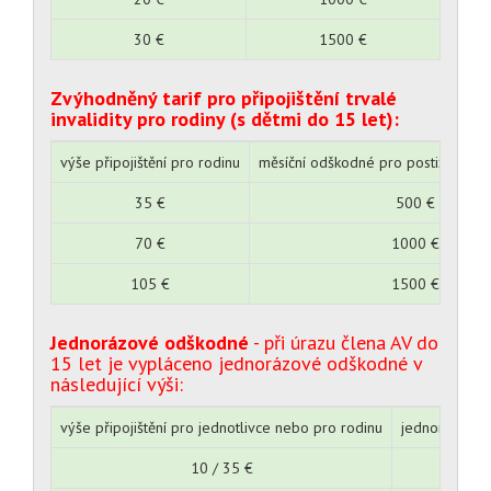
30 €
1500 €
Zvýhodněný tarif pro připojištění trvalé
invalidity pro rodiny (s dětmi do 15 let):
výše připojištění pro rodinu
měsíční odškodné pro postiženého 
35 €
500 €
70 €
1000 €
105 €
1500 €
Jednorázové odškodné
- při úrazu člena AV do
15 let je vypláceno jednorázové odškodné v
následující výši:
výše připojištění pro jednotlivce nebo pro rodinu
jednorázové
10 / 35 €
98.00