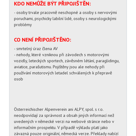
KDO NEMŮŽE BÝT PŘIPOJIŠTĚN:
- osoby trvale pracovně neschopné a osoby s nervovými
poruchami, psychicky labilní lidé, osoby s neurologickými
problémy
CO NENÍ PŘIPOJIŠTĚNO:
- smrtelný úraz člena AV
- nehody, které vzniknou při závodech s motorovými
vozidly, leteckých sportech, závěsném létání, paraglidingu,
aviatice, parašutismu. Pojištěny jsou ale nehody při
používání motorových letadel schválených k přepravě
osob
Österreichischer Alpenverein ani ALPY, spol. s r.o.
neodpovídají za správnost a obsah jiných informací než
uvedených v německé verzi na webové stránce nebo v
informačním prospektu. V případě výkladu platí jako
závazná pouze originální, německá verze. Překlady nabízí