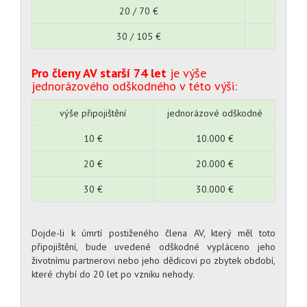
20 / 70 €
196.00
30 / 105 €
294.00
Pro členy AV starší 74 let
je výše
jednorázového odškodného v této výši:
výše připojištění
jednorázové odškodné
10 €
10.000 €
20 €
20.000 €
30 €
30.000 €
Dojde-li k úmrtí postiženého člena AV, který měl toto
připojištění, bude uvedené odškodné vypláceno jeho
životnímu partnerovi nebo jeho dědicovi po zbytek období,
které chybí do 20 let po vzniku nehody.