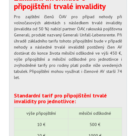
připojištění trvalé invalidity
Pro zajištění členů ÖAV pro případ nehody při
volnočasových aktivitách s následkem trvalé invalidity
(invalidita od 50 %) nabízí partner ÖAV, rakouská pojišťovna
Generali, produkt nazvaný Generali Unfall-Lebensrente. Při
úhradě základního tarifu tohoto připojištění bude v případě
nehody a následné trvalé invaliditě postižený člen AV
dostávat do konce života měsíční odškodné ve výši 450 €,
výše připojištění a měsíční odškodné pro jednotlivce i
zvýhodněné tarify pro rodiny platí podle níže uvedených
tabulek. Připojištění mohou využívat i členové AV starší 74
let.
Standardní tarif pro připojištění trvalé
invalidity pro jednotlivce:
výše připojištění
měsíční odškodné
10 €
500 €
20 €
1000 €