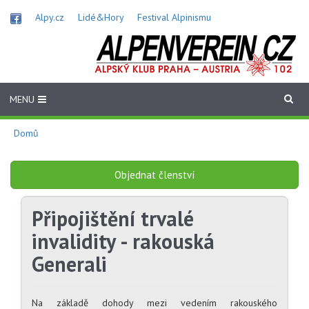
Přejít
Alpy.cz
Lidé&Hory
Festival Alpinismu
k
hlavnímu
obsahu
MENU
Domů
Objednat členství
Připojištění trvalé
invalidity - rakouská
Generali
Na základě dohody mezi vedením rakouského