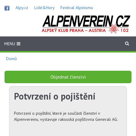
Přejít
Alpy.cz
Lidé&Hory
Festival Alpinismu
k
hlavnímu
obsahu
MENU
Domů
Objednat členství
Potvrzení o pojištění
Potvrzení o pojištění, které je součástí členství v
Alpenvereinu, vystavuje rakouská pojišťovna Generali AG.